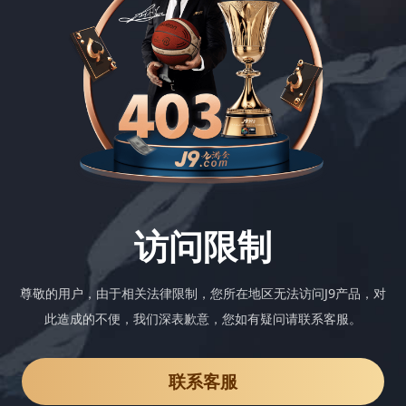
访问限制
尊敬的用户，由于相关法律限制，您所在地区无法访问J9产品，对
此造成的不便，我们深表歉意，您如有疑问请联系客服。
联系客服