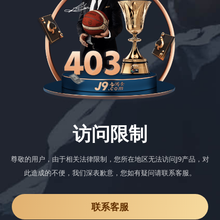
访问限制
尊敬的用户，由于相关法律限制，您所在地区无法访问J9产品，对
此造成的不便，我们深表歉意，您如有疑问请联系客服。
联系客服