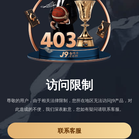
访问限制
尊敬的用户，由于相关法律限制，您所在地区无法访问J9产品，对
此造成的不便，我们深表歉意，您如有疑问请联系客服。
联系客服