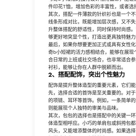
件印花T恤，增加色彩的丰富性，或者选
其次，搭配一件薄款的针织衫也是一个不
线条形成对比，既能增加层次感，又不失
升整体搭配的舒适性，同时保持时尚感。
够更好地突显个性，打造出更具独特魅力
最后，如果你想要更加正式或具有女性化
奇b小短裙的活力感相结合，能够在展现
合日常的上班或社交场合，也非常适合参
衬衫，能够让你在人群中脱颖而出。
2、搭配配饰，突出个性魅力
配饰是提升整体造型的重要元素，它们能
先，选择合适的首饰是至关重要的。对于
的项链、耳环等首饰。例如，一条简单的
则能展现个人独特的审美与品味。
其次，包包的选择也是搭配中的关键一环
体造型相呼应。小巧的单肩包或斜挎包都
风头，又能增添整体的时尚感。如果选择