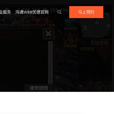
业服务
沟通w88优德官网
马上预约