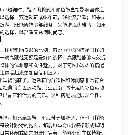
b小短裙时，鞋子的款式和颜色能直接影响整体造
以选择一双运动鞋或帆布鞋，轻松又舒适；如果是
跟鞋，既能修饰腿部线条，又能增添优雅感；如果
的选择，既舒适又充满时尚感。
例
，还能影响身形的比例，奇b小短裙的搭配同样如
一双高跟鞋无疑是最好的选择。高跟鞋能够有效提
整体的优雅感和女性魅力。对于奇b小短裙的搭配
让你看起来更加自信和迷人。
小短裙的鞋子。运动鞋的舒适性和休闲感非常符合
是经典的白色运动鞋，还是设计感十足的彩色运动
突出青春和活力的气息。这种搭配既能展现个性，
。
选择。相比高跟鞋，平底鞋更加舒适，但也同样能
是设计独特的拖鞋，都能够与奇b小短裙形成鲜明
日常休闲或周末聚会时穿着，能够让你在保持舒适