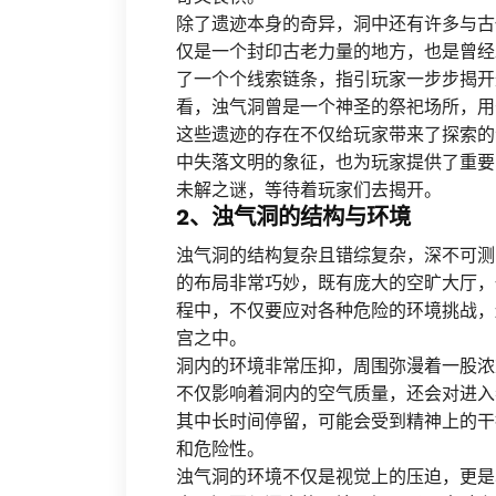
除了遗迹本身的奇异，洞中还有许多与古
仅是一个封印古老力量的地方，也是曾经
了一个个线索链条，指引玩家一步步揭开
看，浊气洞曾是一个神圣的祭祀场所，用
这些遗迹的存在不仅给玩家带来了探索的
中失落文明的象征，也为玩家提供了重要
未解之谜，等待着玩家们去揭开。
2、浊气洞的结构与环境
浊气洞的结构复杂且错综复杂，深不可测
的布局非常巧妙，既有庞大的空旷大厅，
程中，不仅要应对各种危险的环境挑战，
宫之中。
洞内的环境非常压抑，周围弥漫着一股浓
不仅影响着洞内的空气质量，还会对进入
其中长时间停留，可能会受到精神上的干
和危险性。
浊气洞的环境不仅是视觉上的压迫，更是