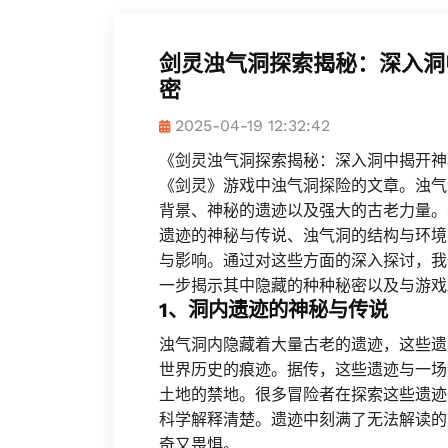
剑灵浊气洞探索揭秘：深入洞
密
2025-04-19 12:32:42
《剑灵浊气洞探索揭秘：深入洞中揭开神
《剑灵》游戏中浊气洞探险的文章。浊气
背景、神秘的遗迹以及强大的古老力量。
遗迹的神秘与传说、浊气洞的结构与环境
与影响。通过对这些方面的深入探讨，我
一步揭示其中隐藏的种种秘密以及与游戏
1、洞内遗迹的神秘与传说
浊气洞内隐藏着大量古老的遗迹，这些遗
世界历史的痕迹。据传，这些遗迹与一场
土地的禁地。很多冒险者在探索这些遗迹
科学解释清楚。遗迹中刻满了无法解读的
奇又畏惧。