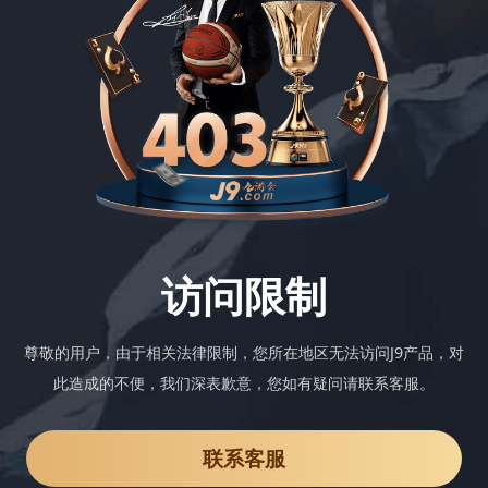
访问限制
尊敬的用户，由于相关法律限制，您所在地区无法访问J9产品，对
此造成的不便，我们深表歉意，您如有疑问请联系客服。
联系客服