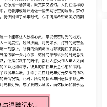
。它像是一场梦境，既真实又虚幻。人们在这样的
中，或者抑或是开始做一些天马行空的遐想。梦幻
，仿佛回到了童年时代，心中满是希望与美好的期
是一个能够让人放松心灵、享受亲密时光的地方。
人一同度过。轻风拂面，月光如水，灯笼的光芒温
这一刻静止，所有的烦恼与压力都被抛在了脑后。
笼旁边聊一会儿心事，这种简单却珍贵的时光总是
默，还是沉默中的陪伴，都让人感受到人与人之间
的关系更加深厚，彼此的信任与爱意也愈加深刻。
了浪漫与温暖。手牵手走在月光与灯光交织的道路
的爱情祝福。此时，所有的忧虑与困惑似乎都远去
月光和灯笼，成了爱的见证者，而这段记忆将永远