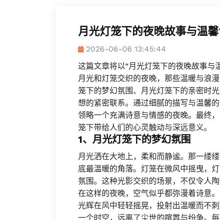
月光灯笼下的夜晚故事与温馨
2026-06-06 13:45:44
这篇文章将以“月光灯笼下的夜晚故事与
月光和灯笼交织的夜晚，那些温暖与浪漫
笼下的梦幻氛围、月光灯笼下的亲密时光
想的紧密联系。通过细腻的描写与温馨的
领略一个充满诗意与情感的夜晚。最终，
笼下带给人们的心灵触动与深远意义。
1、月光灯笼下的梦幻氛围
月光洒在大地上，柔和而静谧。那一缕缕
底最温暖的角落。灯笼在微风中摇曳，灯
氛围。这种光影交织的场景，不仅令人陶
在这样的夜晚，空气似乎都弥漫着诗意。
光辉在风中轻轻摇晃，投射出温暖而不刺
一个时空，远离了尘世的喧嚣与纷争。每