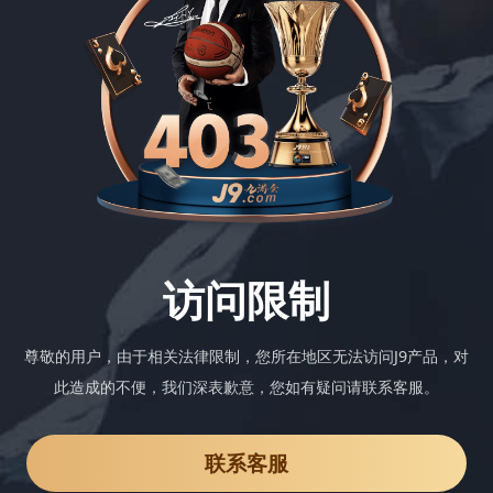
访问限制
尊敬的用户，由于相关法律限制，您所在地区无法访问J9产品，对
此造成的不便，我们深表歉意，您如有疑问请联系客服。
联系客服